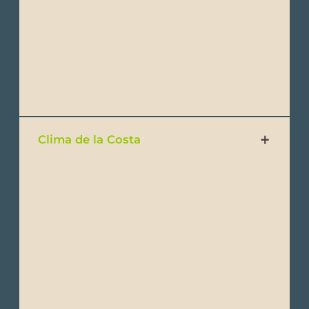
Las temperaturas diurnas pueden oscilar
entre 15°C y 20°C (59°F a 68°F), pero las
noches siguen siendo más frescas,
típicamente alrededor de 8°C a 12°C (46°F a
54°F).
Clima de la Costa
Ecuador es un destino maravilloso que se
puede disfrutar durante todo el año. Se
divide comúnmente en dos temporadas
principales: La Temporada Seca y la
Temporada Húmeda.
A pesar de su pequeño tamaño, Ecuador
cuenta con climas diversos en sus cuatro
regiones principales: