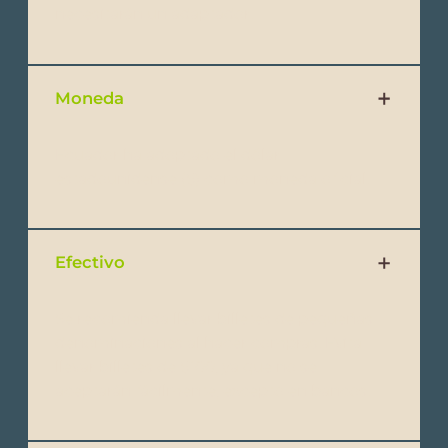
necesitarán un adaptador.
Moneda
Ecuador ha adoptado el dólar
estadounidense ($) como moneda oficial.
Efectivo
Se recomienda llevar billetes de pequeñas
denominaciones al hacer compras. Evita
llevar billetes de $100, ya que no se
aceptarán fácilmente, excepto en bancos.