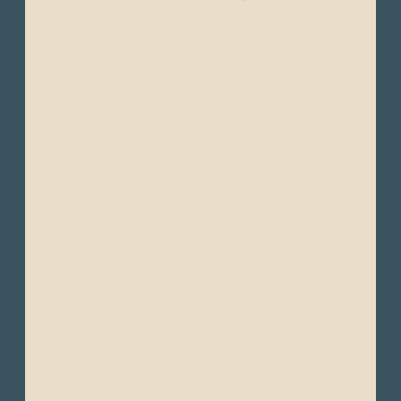
Ecuador es un destino maravilloso que se
puede disfrutar durante todo el año. Se
divide comúnmente en dos temporadas
principales: La Temporada Seca y la
Temporada Húmeda.
A pesar de su pequeño tamaño, Ecuador
cuenta con climas diversos en sus cuatro
regiones principales:
Las Islas Galápagos tienen un clima
subtropical único, con dos temporadas
distintas: la temporada Cálida/Húmeda y la
temporada Fresca/Seca. Aunque a veces se
les denomina “Verano” e “Invierno”, difieren
de las estaciones tradicionales.