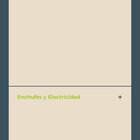
aproximadamente a 1,000 km (620 millas) al
oeste de la costa continental de Ecuador, se
encuentran en la zona horaria GMT -6, que
es la misma que la hora estándar central
(CST) de Estados Unidos (una hora detrás de
la parte continental de Ecuador).
Ninguno de los dos adopta el horario
estacional.
Enchufes y Electricidad
El voltaje estándar es de 120V y la frecuencia
estándar es de 60Hz. Los enchufes son de
tipo A y B, similares a los utilizados en
Estados Unidos. Los enchufes europeos