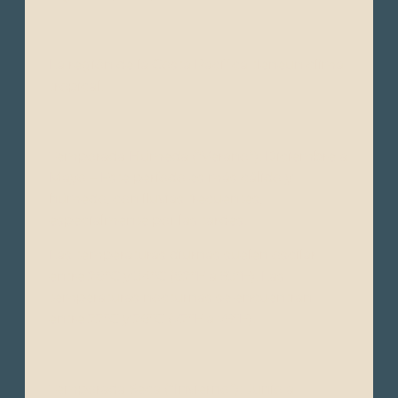
La región de la Costa Pacífica tieneun clima
tropical.
Temporada Húmeda (“Verano”): Diciembre a
Mayo – Este período es más cálido y
húmedo, con lluvias frecuentes,
especialmente por las tardes.
Las temperaturas diurnas suelen oscilar
entre 28°C y 34°C (82°F a 93°F). Las
temperaturas nocturnas se encuentran
entre 22°C y 26°C (72°F a 79°F).
Temporada Seca (“Invierno”): Junio a