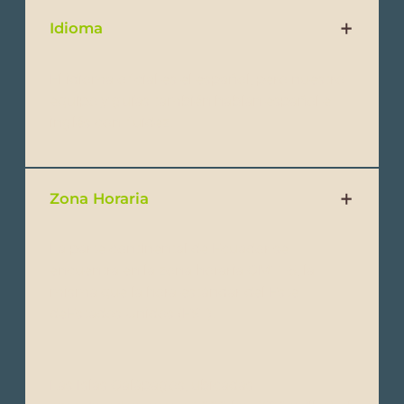
Idioma
El idioma oficial es el español, pero nuestro
equipo y guías también hablan español e
inglés con fluidez.
Zona Horaria
La parte continental de Ecuador se
encuentra en la zona horaria GMT -5, la
misma que la hora estándar del Este
deEstados Unidos (EST).
Las Islas Galápagos, ubicadas