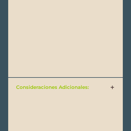
- Sombrero o gorra
- Zapatos cómodos para caminar
- Zapatos cómodos para senderismo
- Sandalias o zapatos para agua
- Trajes de baño
- Toalla de playa o pareo
Consideraciones Adicionales:
- Medicamentos para el mal de altura (para
los Andes, especialmente si visitas Quito o
haces senderismo).
- Tabletas para el mareo (si te mareas,