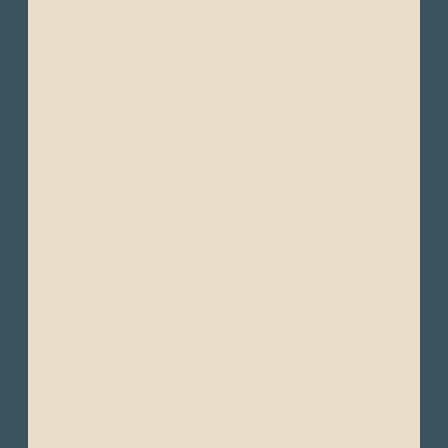
- Ropa ligera y transpirable
- Camisetas de manga corta y larga
- Camisetas ligeras
- Pantalones convertibles
- Pantalones largos
- Pantalones cortos o livianos
- Chaqueta impermeable
- Rompevientos o chaquetas ligeras
- Suéteres ligeros
- Ropa ligera de secado rápido (tejidos que
absorban la humedad, ideales para
ambientes húmedos)