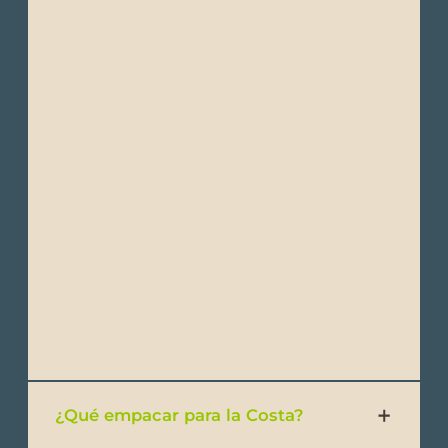
- Rompe vientos o chaquetas ligeras
- Suéteres ligeros
- Ropa ligera de secado rápido (tejidos que
absorban la humedad, ideales para
ambientes húmedos)
- Sombrero o gorra
- Zapatos cómodos para caminar
- Zapatos cómodos para senderismo
- Sandalias o zapatos para agua
- Trajes de baño
¿Qué empacar para la Costa?