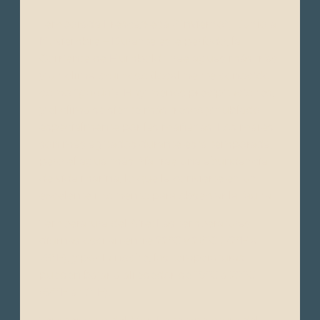
Temporada Fresca/Seca ("Invierno"): Junio a
Noviembre – Durante este período, la
Corriente de Humboldt trae aguas más frías
y un clima brumoso (localmente conocido
como “garúa”). Hay menos precipitaciones,
y el clima se siente más fresco y nublado,
especialmente por las mañanas. Los mares
son más agitados durante esta temporada,
pero el agua más fría trae una abundancia
de vida marina, lo que la convierte en un
excelente momento para observar la fauna.
Temperatura del Aire: Las temperaturas
diurnas oscilan entre 22°C y 26°C (72°F a
79°F), y por la noche, las temperaturas
pueden bajar a alrededor de 18°C a 22°C
(64°F a 72°F).