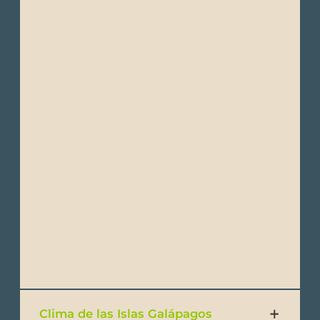
Pasaporte: Todo pasajero extranjeroque
ingrese a Ecuador debe tener un pasaporte
válido por hasta 6 meses a partirde la fecha
de regreso a su país de origen.
Visa: No se requieren visas para los
ciudadanos de Estados Unidos, Reino Unido
y la mayoría de los países europeos que
viajan a Ecuador. Por favor, verifica con tu
embajada y consulado si necesitas una visa
para ingresar a Ecuador.
Seguro de Viaje y Salud: Ten en cuenta que
todos los visitantes a Ecuador deberán tener
prueba de tener un seguro de salud público
o privado para ingresar al país.
Clima de las Islas Galápagos