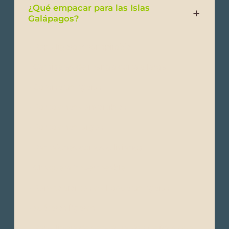
¿Qué empacar para las Islas
Galápagos?
- Ropa ligera y transpirable
- Camisetas de manga corta y larga
- Camisetas ligeras
- Pantalones convertibles
- Pantalones largos
- Pantalones cortos o livianos
- Chaqueta impermeable
- Rompe vientos o chaquetas ligeras
- Suéteres ligeros
- Ropa ligera de secado rápido (tejidos que