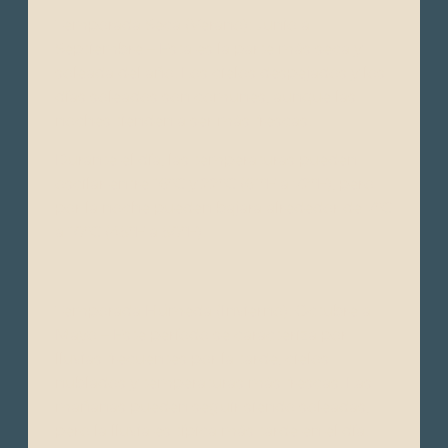
Temporada Seca (Verano): Junio a
Septiembre – Esta es la parte más seca y
soleada del año. Los cielos despejados y los
días soleados son comunes, aunque las
noches tienden a ser más frescas.
Durante el día, las temperaturas pueden
oscilar entre 16°C y 22°C (61°F a 72°F), pero
por la noche pueden bajara alrededor de 7°C
a 10°C (45°F a 50°F).
Temporada Húmeda (Invierno): Octubre a
Mayo – Este período se caracteriza por
lluvias frecuentes por la tarde, cielos
nublados y temperaturas más frescas. Las
mañanas pueden seguir siendo soleadas,
pero la lluvia es típica más tarde en el día.