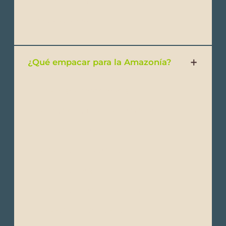
- Trajes de baño
¿Qué empacar para la Amazonía?
- Ropa ligera y transpirable
- Camisetas de manga corta y larga
- Camisetas ligeras
- Pantalones convertibles
- Pantalones largos
- Pantalones cortos o livianos
- Chaqueta impermeable