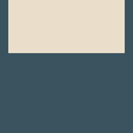
especialmente para los paseos en bote en
Galápagos).
- Baterías adicionales o banco de energía
(para cargar dispositivos en áreas remotas
como la Amazonía).