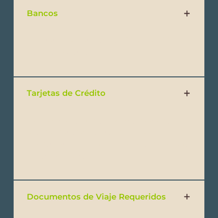
Bancos
El horario bancario es de 9:00am a 4:00pm
de lunes a viernes.
Tarjetas de Crédito
La mayoría de las tiendas y restaurantes
aceptan tarjetas de crédito. Vida y
MasterCard son mucho más aceptadas que
American Express.
Documentos de Viaje Requeridos