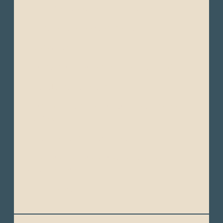
- Mochila pequeña o bolso de día
- Botella de agua reutilizable
- Gafas de sol
- Protector solar (alto SPF, al menos 50)
- Repelente de insectos (con DEET)
- Artículos de tocador personales (tamaño
de viaje)
- Medicamentos personales
- Cámara, cámara a prueba de agua,
videocámara
- Binoculares