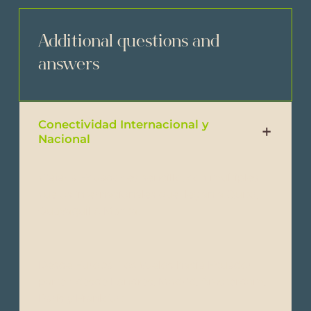
Additional questions and
answers
Conectividad Internacional y
Nacional
Viajar a Ecuador es sencillo, con múltiples
vuelos internacionales que llegan a Quito,
Guayaquil o Manta.
Desde Europa: Los vuelos hacia Ecuador
parten desde Londres, Madrid, Ámsterdam,
París y Frankfurt.