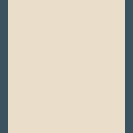
principales: La Temporada Seca y la
Temporada Húmeda.
A pesar de su pequeño tamaño, Ecuador
cuenta con climas diversos en sus cuatro
regiones principales:
La región de los Andes tiene un clima
templado, a menudo descrito como
“primavera eterna” debido a las
temperaturas moderadas y suaves durante
todo el año. Esta región experimenta una
variación significativa en la temperatura
diaria, con mañanas y noches frescas, y
tardes más cálidas. Es típico vestirse en
capas.