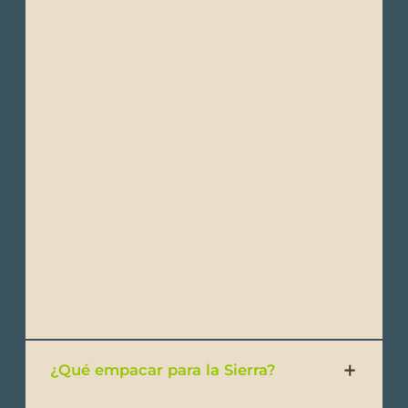
absorban la humedad, ideales para
ambientes húmedos)
- Sombrero o gorra
- Zapatos cómodos para caminar
- Zapatos cómodos para senderismo
- Sandalias o zapatos para agua
- Trajes de baño
- Toalla de playa o pareo
- Protector solar Seguro para arrecifes
¿Qué empacar para la Sierra?