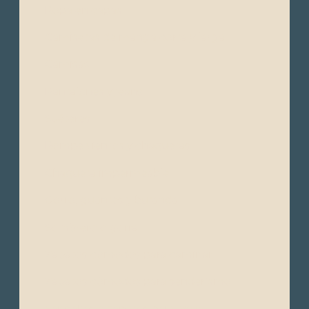
- Ropa en capas
- Camisetas de manga corta y larga
- Camisas
- Pantalones y jeans
- Suéteres
- Rompe vientos y chaquetas
- Chaqueta impermeable
- Gorro, guantes y bufanda
- Sombrero o gorra
- Zapatos cómodos para caminar
- Zapatos cómodos para senderismo
- Sandalias o zapatos para agua