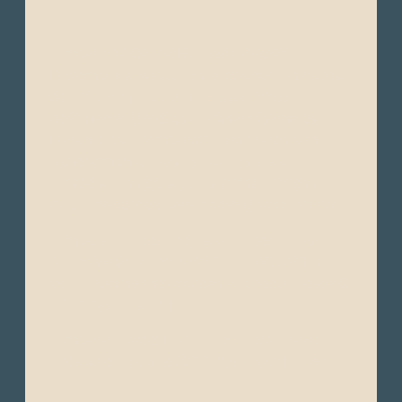
Temporada Cálida/Húmeda ("Verano"):
Diciembre a Mayo – Es la época más cálida
del año, con mayor humedad, cielos
despejados y breves lluvias ocasionales.
Durante esta temporada, los mares son
generalmente más tranquilos y las
temperaturas del agua son más cálidas, lo
que la hace ideal para nadar y hacer snorkel.
Temperatura del Aire: Las temperaturas
diurnas oscilan entre 25°C y 30°C (77°F a
86°F), con noches cálidas alrededor de 20°C
a 24°C (68°F a 75°F).
Temperatura del Mar: La temperatura del
océano está entre 23°C y 26°C (73°F a 79°F).