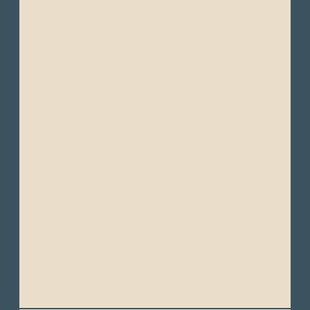
Desde Estados Unidos: Los vuelos se
realizan siempre a través de Miami, Ft.
Lauderdale, Houston, Atlanta o NuevaYork.
También puedes volar a Ecuador desde
Panamá, Bogotá y Ciudad de México.
Los vuelos nacionales están cubiertos por
LATAM y AVIANCA. La mayoría de los vuelos
internos duran alrededor de 35 minutos de
un punto a otro.
El equipaje en vuelos comerciales
generalmente está limitado a una o dos
piezas de 23kg para el equipaje facturado y
una pieza de 8kg para el equipaje de mano.