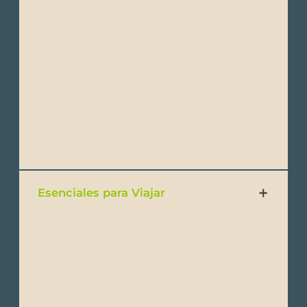
Noviembre – Este período es más fresco y
seco, con menos precipitaciones y más
cobertura de nubes.
Las temperaturas diurnas durante este
período suelen oscilar entre 22°C y 26°C
(72°F a 79°F). Por la noche, las temperaturas
pueden bajar a alrededor de 18°C a 22°C
(64°F a 72°F).
Esenciales para Viajar
- Tarjetas de crédito/débito y efectivo en
USD
- Teléfono y cargador (con un adaptador si
es necesario)