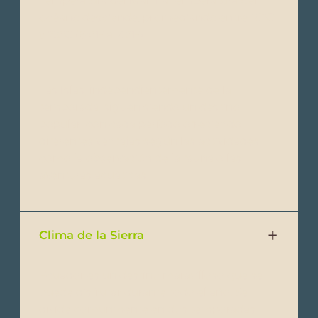
Temperatura del Mar: La temperatura del
océano desciende, promediando entre 18°C
y 23°C (64°F a 73°F).
Las Islas, independientemente de la
temporada, siguen siendo un destino
popular, con cada período ofreciendo
diferentes ventajas según las actividades
como la observación de la fauna o las
aventuras acuáticas.
Clima de la Sierra
Ecuador es un destino maravilloso que se
puede disfrutar durante todo el año. Se
divide comúnmente en dos temporadas