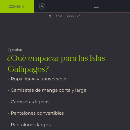
MENÚ
IDIOMA
FAQ
QUESTION
Question
¿Qué empacar para las Islas
Galápagos?
- Ropa ligera y transpirable
- Camisetas de manga corta y larga
- Camisetas ligeras
- Pantalones convertibles
- Pantalones largos