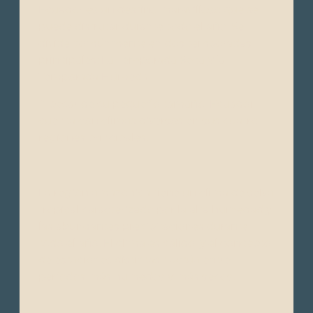
Ecuador es un destino maravilloso que se
puede disfrutar durante todo el año. Se
divide comúnmente en dos temporadas
principales: La Temporada Seca y la
Temporada Húmeda.
A pesar de su pequeño tamaño, Ecuador
cuenta con climas diversos en sus cuatro
regiones principales:
La región amazónica tiene un clima de selva
tropical caracterizado por la alta humedad y
las abundantes precipitaciones durante
todo el año. El clima es cálido, y el concepto
de estaciones distintas fluctúa entre
períodos más húmedos y más secos.