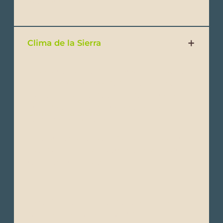
aventuras acuáticas.
Clima de la Sierra
Ecuador es un destino maravilloso que se
puede disfrutar durante todo el año. Se
divide comúnmente en dos temporadas
principales: La Temporada Seca y la
Temporada Húmeda.
A pesar de su pequeño tamaño, Ecuador
cuenta con climas diversos en sus cuatro
regiones principales:
La región de los Andes tiene un clima
templado, a menudo descrito como