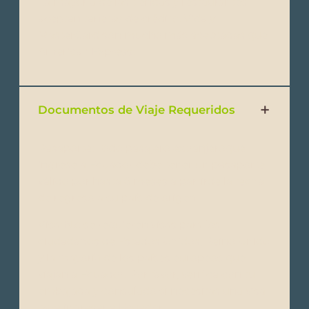
La mayoría de las tiendas y restaurantes
aceptan tarjetas de crédito. Vida y
MasterCard son mucho más aceptadas que
American Express.
Documentos de Viaje Requeridos
Pasaporte: Todo pasajero extranjeroque
ingrese a Ecuador debe tener un pasaporte
válido por hasta 6 meses a partirde la fecha
de regreso a su país de origen.
Visa: No se requieren visas para los
ciudadanos de Estados Unidos, Reino Unido
y la mayoría de los países europeos que
viajan a Ecuador. Por favor, verifica con tu
embajada y consulado si necesitas una visa
para ingresar a Ecuador.