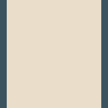
Temporada Seca (Verano): Octubre a Marzo
– Este período presenta lluvias ligeramente
más bajas, pero aún experimenta una
humedad significativa.
Las temperaturas durante el día
generalmente se encuentran en el rango de
28°C a 32°C (82°F a 90°F).
Temporada Húmeda (Invierno): Abril a
Septiembre – Con lluvias frecuentes y
fuertes, y una humedad muy alta, durante el
pico de la temporada de lluvias, las
temperaturas pueden descender
ligeramente debido a la cobertura de nubes
y a la mayor frecuencia de lluvia.
Las temperaturas diurnas oscilan entre 25°C