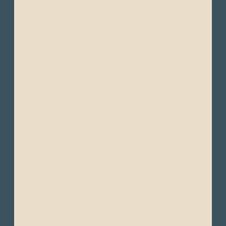
Viajar a Ecuador es sencillo, con múltiples
vuelos internacionales que llegan a Quito,
Guayaquil o Manta.
Desde Europa: Los vuelos hacia Ecuador
parten desde Londres, Madrid, Ámsterdam,
París y Frankfurt.
Desde Estados Unidos: Los vuelos se
realizan siempre a través de Miami, Ft.
Lauderdale, Houston, Atlanta o NuevaYork.
También puedes volar a Ecuador desde
Panamá, Bogotá y Ciudad de México.
Los vuelos nacionales están cubiertos por
LATAM y AVIANCA. La mayoría de los vuelos
internos duran alrededor de 35 minutos de
un punto a otro.