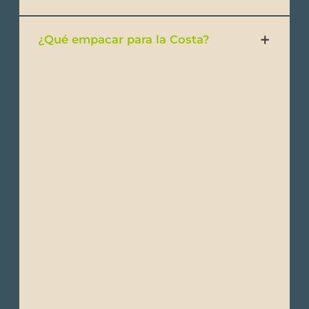
¿Qué empacar para la Costa?
- Ropa ligera y transpirable
- Camisetas de manga corta y larga
- Camisetas ligeras
- Pantalones convertibles
- Pantalones largos
- Pantalones cortos o livianos
- Chaqueta impermeable
- Rompevientos o chaquetas ligeras
- Suéteres ligeros