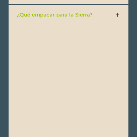
¿Qué empacar para la Sierra?
- Ropa en capas
- Camisetas de manga corta y larga
- Camisas
- Pantalones y jeans
- Suéteres
- Rompe vientos y chaquetas
- Chaqueta impermeable
- Gorro, guantes y bufanda
- Sombrero o gorra