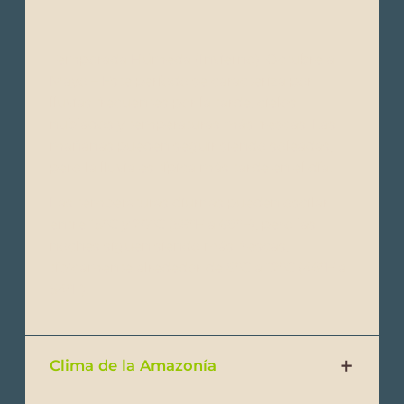
Temporada Húmeda (Invierno): Octubre a
Mayo – Este período se caracteriza por
lluvias frecuentes por la tarde, cielos
nublados y temperaturas más frescas. Las
mañanas pueden seguir siendo soleadas,
pero la lluvia es típica más tarde en el día.
Las temperaturas diurnas pueden oscilar
entre 15°C y 20°C (59°F a 68°F), pero las
noches siguen siendo más frescas,
típicamente alrededor de 8°C a 12°C (46°F a
54°F).
Clima de la Amazonía