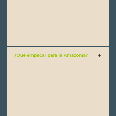
- Zapatos cómodos para caminar
- Zapatos cómodos para senderismo
- Sandalias o zapatos para agua
- Trajes de baño
¿Qué empacar para la Amazonía?
- Ropa ligera y transpirable
- Camisetas de manga corta y larga
- Camisetas ligeras
- Pantalones convertibles
- Pantalones largos