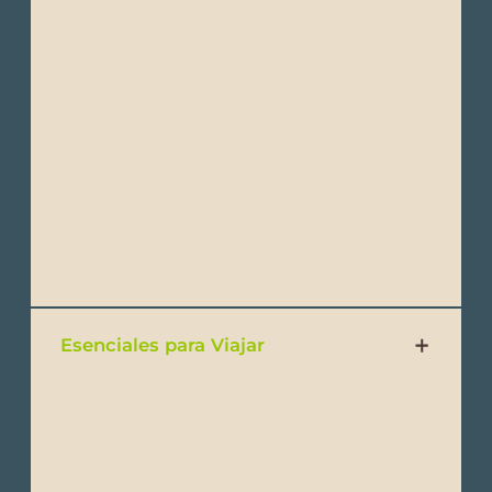
Temporada Seca (“Invierno”): Junio a
Noviembre – Este período es más fresco y
seco, con menos precipitaciones y más
cobertura de nubes.
Las temperaturas diurnas durante este
período suelen oscilar entre 22°C y 26°C
(72°F a 79°F). Por la noche, las temperaturas
pueden bajar a alrededor de 18°C a 22°C
(64°F a 72°F).
Esenciales para Viajar
- Tarjetas de crédito/débito y efectivo en
USD
- Teléfono y cargador (con un adaptador si