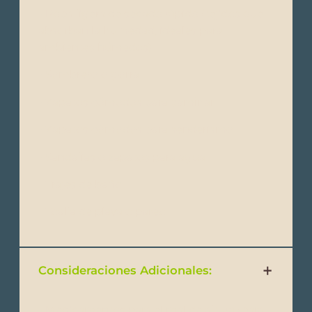
- Ropa ligera de secado rápido (tejidos que
absorban la humedad, ideales para
ambientes húmedos)
- Sombrero o gorra
- Zapatos cómodos para caminar
- Zapatos cómodos para senderismo
- Sandalias o zapatos para agua
- Trajes de baño
- Toalla de playa o pareo
Consideraciones Adicionales:
- Medicamentos para el mal de altura (para