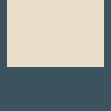
los Andes, especialmente si visitas Quito o
haces senderismo).
- Tabletas para el mareo (si te mareas,
especialmente para los paseos en bote en
Galápagos).
- Baterías adicionales o banco de energía
(para cargar dispositivos en áreas remotas
como la Amazonía).