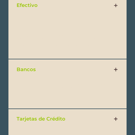
Efectivo
Se recomienda llevar billetes de pequeñas
denominaciones al hacer compras. Evita
llevar billetes de $100, ya que no se
aceptarán fácilmente, excepto en bancos.
Bancos
El horario bancario es de 9:00am a 4:00pm
de lunes a viernes.
Tarjetas de Crédito