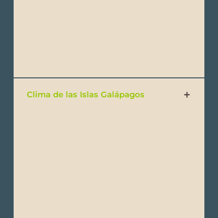
Seguro de Viaje y Salud: Ten en cuenta que
todos los visitantes a Ecuador deberán tener
prueba de tener un seguro de salud público
o privado para ingresar al país.
Clima de las Islas Galápagos
Ecuador es un destino maravilloso que se
puede disfrutar durante todo el año. Se
divide comúnmente en dos temporadas
principales: La Temporada Seca y la
Temporada Húmeda.
A pesar de su pequeño tamaño, Ecuador
cuenta con climas diversos en sus cuatro
regiones principales: