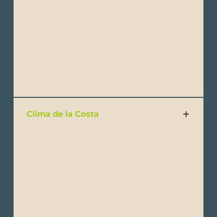
y 28°C (77°F a 82°F).
Por la noche, en ambas temporadas, las
temperaturas pueden bajar a entre 18°C y
22°C (64°F a 72°F).
Clima de la Costa
Ecuador es un destino maravilloso que se
puede disfrutar durante todo el año. Se
divide comúnmente en dos temporadas
principales: La Temporada Seca y la
Temporada Húmeda.
A pesar de su pequeño tamaño, Ecuador