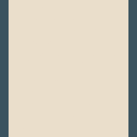
- Pantalones cortos o livianos
- Chaqueta impermeable
- Rompe vientos o chaquetas ligeras
- Suéteres ligeros
- Ropa ligera de secado rápido (tejidos que
absorban la humedad, ideales para
ambientes húmedos)
- Sombrero o gorra
- Zapatos cómodos para caminar
- Zapatos cómodos para senderismo
- Sandalias o zapatos para agua
- Trajes de baño