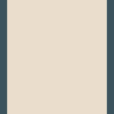
“primavera eterna” debido a las
temperaturas moderadas y suaves durante
todo el año. Esta región experimenta una
variación significativa en la temperatura
diaria, con mañanas y noches frescas, y
tardes más cálidas. Es típico vestirse en
capas.
Temporada Seca (Verano): Junio a
Septiembre – Esta es la parte más seca y
soleada del año. Los cielos despejados y los
días soleados son comunes, aunque las
noches tienden a ser más frescas.
Durante el día, las temperaturas pueden
oscilar entre 16°C y 22°C (61°F a 72°F), pero
por la noche pueden bajara alrededor de 7°C
a 10°C (45°F a 50°F).