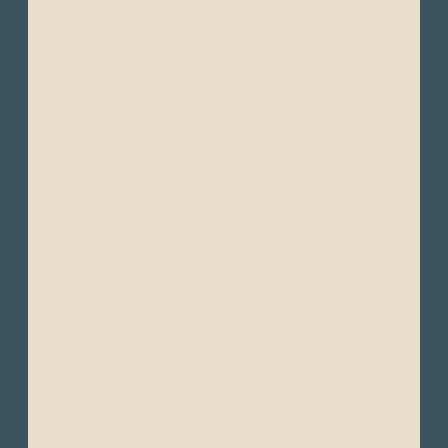
La parte continental de Ecuador se
encuentra en la zona horaria GMT -5, la
misma que la hora estándar del Este
deEstados Unidos (EST).
Las Islas Galápagos, ubicadas
aproximadamente a 1,000 km (620 millas) al
oeste de la costa continental de Ecuador, se
encuentran en la zona horaria GMT -6, que
es la misma que la hora estándar central
(CST) de Estados Unidos (una hora detrás de
la parte continental de Ecuador).
Ninguno de los dos adopta el horario
estacional.