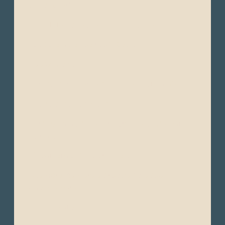
es necesario)
- Mochila pequeña o bolso de día
- Botella de agua reutilizable
- Gafas de sol
- Protector solar (alto SPF, al menos 50)
- Repelente de insectos (con DEET)
- Artículos de tocador personales (tamaño
de viaje)
- Medicamentos personales
- Cámara, cámara a prueba de agua,
videocámara
- Binoculares