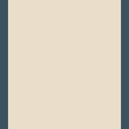
Temperatura del Aire: Las temperaturas
diurnas oscilan entre 25°C y 30°C (77°F a
86°F), con noches cálidas alrededor de 20°C
a 24°C (68°F a 75°F).
Temperatura del Mar: La temperatura del
océano está entre 23°C y 26°C (73°F a 79°F).
Temporada Fresca/Seca ("Invierno"): Junio a
Noviembre – Durante este período, la
Corriente de Humboldt trae aguas más frías
y un clima brumoso (localmente conocido
como “garúa”). Hay menos precipitaciones,
y el clima se siente más fresco y nublado,
especialmente por las mañanas. Los mares
son más agitados durante esta temporada,
pero el agua más fría trae una abundancia