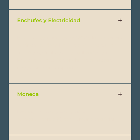
Enchufes y Electricidad
El voltaje estándar es de 120V y la frecuencia
estándar es de 60Hz. Los enchufes son de
tipo A y B, similares a los utilizados en
Estados Unidos. Los enchufes europeos
necesitarán un adaptador.
Moneda
Ecuador ha adoptado el dólar
estadounidense ($) como moneda oficial.