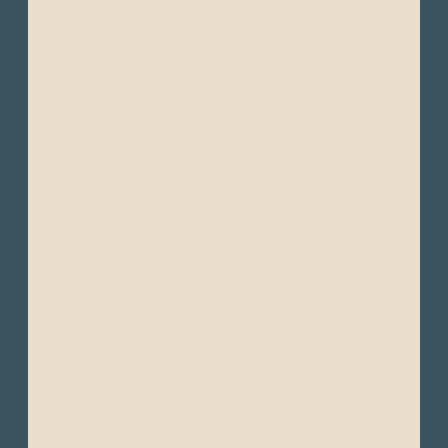
de vida marina, lo que la convierte en un
excelente momento para observar la fauna.
Temperatura del Aire: Las temperaturas
diurnas oscilan entre 22°C y 26°C (72°F a
79°F), y por la noche, las temperaturas
pueden bajar a alrededor de 18°C a 22°C
(64°F a 72°F).
Temperatura del Mar: La temperatura del
océano desciende, promediando entre 18°C
y 23°C (64°F a 73°F).
Las Islas, independientemente de la
temporada, siguen siendo un destino
popular, con cada período ofreciendo
diferentes ventajas según las actividades
como la observación de la fauna o las