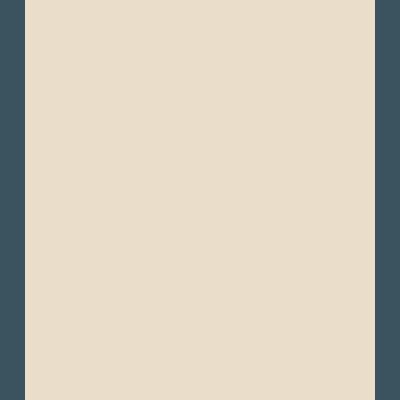
Las Islas Galápagos tienen un clima
subtropical único, con dos temporadas
distintas: la temporada Cálida/Húmeda y la
temporada Fresca/Seca. Aunque a veces se
les denomina “Verano” e “Invierno”, difieren
de las estaciones tradicionales.
Temporada Cálida/Húmeda ("Verano"):
Diciembre a Mayo – Es la época más cálida
del año, con mayor humedad, cielos
despejados y breves lluvias ocasionales.
Durante esta temporada, los mares son
generalmente más tranquilos y las
temperaturas del agua son más cálidas, lo
que la hace ideal para nadar y hacer snorkel.