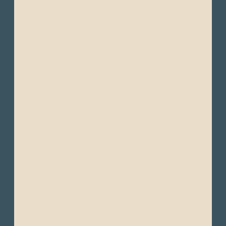
cuenta con climas diversos en sus cuatro
regiones principales:
La región de la Costa Pacífica tieneun clima
tropical.
Temporada Húmeda (“Verano”): Diciembre a
Mayo – Este período es más cálido y
húmedo, con lluvias frecuentes,
especialmente por las tardes.
Las temperaturas diurnas suelen oscilar
entre 28°C y 34°C (82°F a 93°F). Las
temperaturas nocturnas se encuentran
entre 22°C y 26°C (72°F a 79°F).