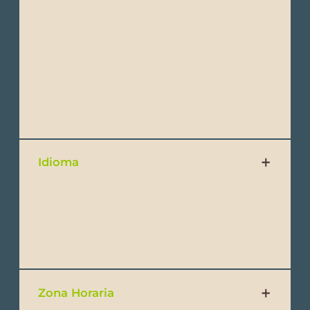
El equipaje en vuelos comerciales
generalmente está limitado a una o dos
piezas de 23kg para el equipaje facturado y
una pieza de 8kg para el equipaje de mano.
Idioma
El idioma oficial es el español, pero nuestro
equipo y guías también hablan español e
inglés con fluidez.
Zona Horaria