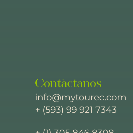
Contáctanos
info@mytourec.com
+ (593) 99 921 7343
+ (1) 305 846 8308