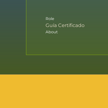
Role
Guía Certificado
About