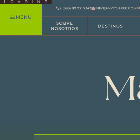
LOADING
+ (593) 99 921 7343
INFO@MYTOUREC.COM
MENÚ
SOBRE
DESTINOS
NOSOTROS
Ma