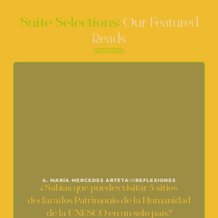
Suite Selections:
Our Featured
Reads
4. MARÍA MERCEDES ARTETA
IN
REFLEXIONES
¿Sabías que puedes visitar 5 sitios
declarados Patrimonio de la Humanidad
de la UNESCO en un solo país?