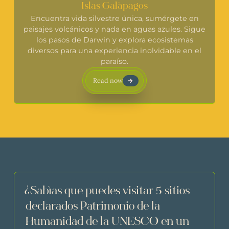
Islas Galápagos
Encuentra vida silvestre única, sumérgete en
paisajes volcánicos y nada en aguas azules. Sigue
los pasos de Darwin y explora ecosistemas
diversos para una experiencia inolvidable en el
paraíso.
Read now
¿Sabías que puedes visitar 5 sitios
declarados Patrimonio de la
Humanidad de la UNESCO en un